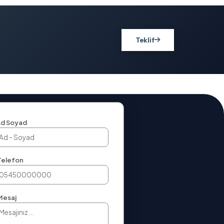
Teklif
d Soyad
Telefon
Mesaj