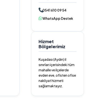
0541 610 09 54
WhatsApp Destek
Hizmet
Bölgelerimiz
Kuşadası (Aydın) il
sınırları içerisindeki tüm
mahalle ve ilçelerde
evden eve, ofisten ofise
nakliyat hizmeti
sağlamaktayız.