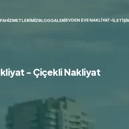
EVDEN EVE NAKLIYAT
FA
HIZMETLERIMIZ
BLOG
GALERI
İLETIŞI
iyat - Çiçekli Nakliyat