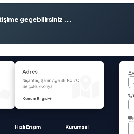
işime geçebilirsiniz ...
Adres
A
Nişantaş, Şahin Ağa Sk. No:7C
Selçuklu/Konya
Konum Bilgisi
Hızlı Erişim
Kurumsal