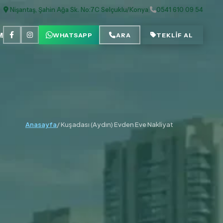
Nişantaş, Şahin Ağa Sk. No:7C Selçuklu/Konya
|
0541 610 09 54
M
WHATSAPP
ARA
TEKLİF AL
Anasayfa
/ Kuşadası (Aydın) Evden Eve Nakliyat