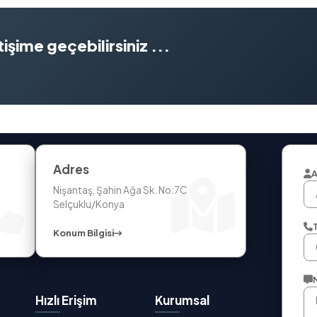
işime geçebilirsiniz ...
Adres
A
Nişantaş, Şahin Ağa Sk. No:7C
Selçuklu/Konya
Konum Bilgisi
Hızlı Erişim
Kurumsal