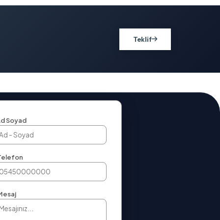
Teklif
d Soyad
Telefon
Mesaj