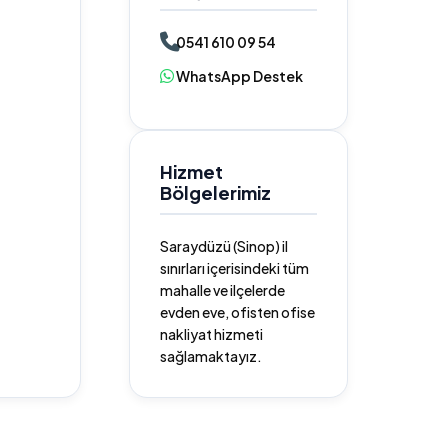
0541 610 09 54
WhatsApp Destek
Hizmet
Bölgelerimiz
Saraydüzü (Sinop) il
sınırları içerisindeki tüm
mahalle ve ilçelerde
evden eve, ofisten ofise
nakliyat hizmeti
sağlamaktayız.