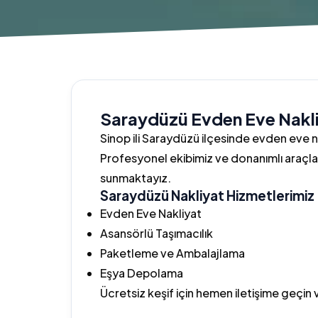
Saraydüzü Evden Eve Nakl
Sinop ili Saraydüzü ilçesinde evden eve na
Profesyonel ekibimiz ve donanımlı araçla
sunmaktayız.
Saraydüzü Nakliyat Hizmetlerimiz
Evden Eve Nakliyat
Asansörlü Taşımacılık
Paketleme ve Ambalajlama
Eşya Depolama
Ücretsiz keşif için hemen iletişime geçin 