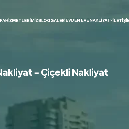
EVDEN EVE NAKLIYAT
FA
HIZMETLERIMIZ
BLOG
GALERI
İLETIŞI
kliyat - Çiçekli Nakliyat