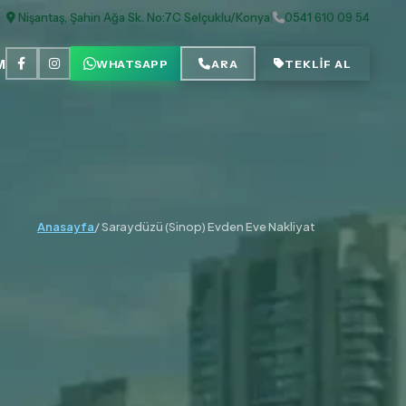
Nişantaş, Şahin Ağa Sk. No:7C Selçuklu/Konya
|
0541 610 09 54
M
WHATSAPP
ARA
TEKLİF AL
Anasayfa
/ Saraydüzü (Sinop) Evden Eve Nakliyat