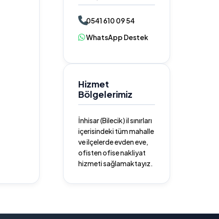
0541 610 09 54
WhatsApp Destek
Hizmet
Bölgelerimiz
İnhisar (Bilecik) il sınırları
içerisindeki tüm mahalle
ve ilçelerde evden eve,
ofisten ofise nakliyat
hizmeti sağlamaktayız.