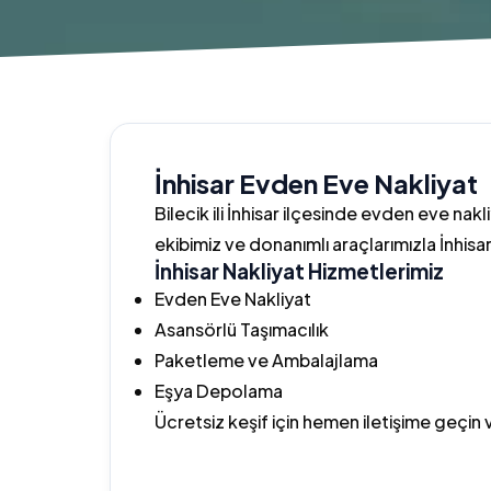
İnhisar Evden Eve Nakliyat
Bilecik ili İnhisar ilçesinde evden eve nak
ekibimiz ve donanımlı araçlarımızla İnhis
İnhisar Nakliyat Hizmetlerimiz
Evden Eve Nakliyat
Asansörlü Taşımacılık
Paketleme ve Ambalajlama
Eşya Depolama
Ücretsiz keşif için hemen iletişime geçin v