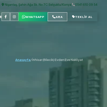
Nişantaş, Şahin Ağa Sk. No:7C Selçuklu/Konya
|
0541 610 09 54
M
WHATSAPP
ARA
TEKLİF AL
Anasayfa
/ İnhisar (Bilecik) Evden Eve Nakliyat