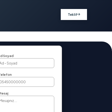
Teklif
d Soyad
Telefon
Mesaj